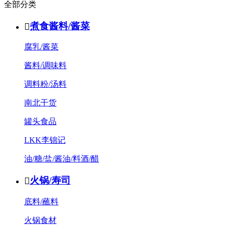
全部分类
煮食酱料/酱菜

腐乳/酱菜
酱料/调味料
调料粉/汤料
南北干货
罐头食品
LKK李锦记
油/糖/盐/酱油/料酒/醋
火锅/寿司

底料/蘸料
火锅食材