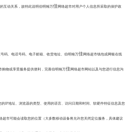
佳
的互动关系，故特此说明伯明翰万
网络超市对用户个人信息所采取的保护政
佳
证号码、电话号码、电子邮箱、收货地址、伯明翰万
网络超市钱包或网银在线
佳
市购物或享受服务提供便利，完善伯明翰万
网络超市网站以及与您进行信息沟
您的
IP
地址、浏览器的类型、使用的语言、访问日期和时间、软硬件特征信息及您
络超市可能会读取您的位置（大多数移动设备将允许您关闭定位服务，具体建议