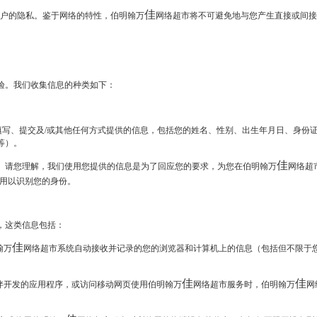
佳
务之用户的隐私。鉴于网络的特性，伯明翰万
网络超市将不可避免地与您产生直接或间接
验。我们收集信息的种类如下：
填写、提交及
/
或其他任何方式提供的信息，包括您的姓名、性别、出生年月日、身份
等）。
佳
。请您理解，我们使用您提供的信息是为了回应您的要求，为您在伯明翰万
网络超
用以识别您的身份。
，这类信息包括：
佳
翰万
网络超市系统自动接收并记录的您的浏览器和计算机上的信息（包括但不限于
佳
佳
伴开发的应用程序，或访问移动网页使用伯明翰万
网络超市服务时，伯明翰万
网