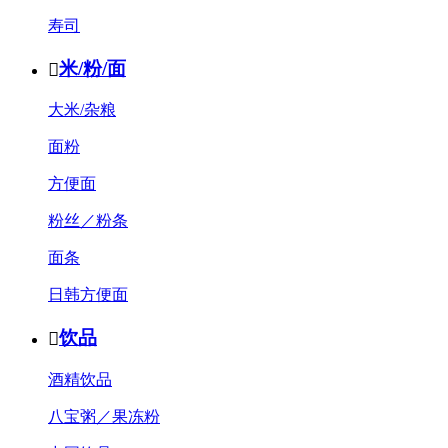
寿司
米/粉/面

大米/杂粮
面粉
方便面
粉丝／粉条
面条
日韩方便面
饮品

酒精饮品
八宝粥／果冻粉