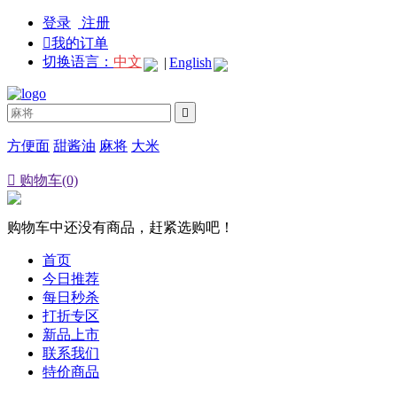
登录
注册

我的订单
切换语言：
中文
|
English

方便面
甜酱油
麻将
大米

购物车(0)
购物车中还没有商品，赶紧选购吧！
首页
今日推荐
每日秒杀
打折专区
新品上市
联系我们
特价商品