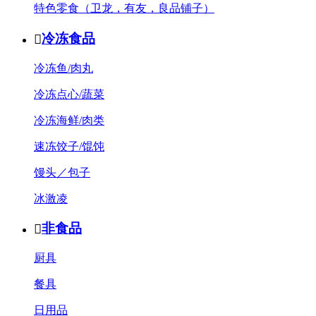
特色零食（卫龙，有友，良品铺子）
冷冻食品

冷冻鱼/肉丸
冷冻点心/蔬菜
冷冻海鲜/肉类
速冻饺子/馄饨
馒头／包子
冰激凌
非食品

厨具
餐具
日用品