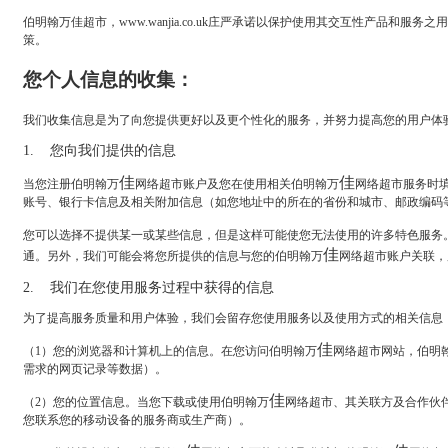
伯明翰万佳超市，www.wanjia.co.uk庄严承诺以保护使用其交互性产品和服
策。
您个人信息的收集：
我们收集信息是为了向您提供更好以及更个性化的服务，并努力提高您的用户体
1.
您向我们提供的信息
佳
佳
当您注册伯明翰万
网络超市账户及您在使用相关伯明翰万
网络超市服务时
账号、银行卡信息及相关附加信息（如您地址中的所在的省份和城市、邮政编码
您可以选择不提供某一或某些信息，但是这样可能使您无法使用的许多特色服务
佳
通。另外，我们可能会将您所提供的信息与您的伯明翰万
网络超市账户关联，
2.
我们在您使用服务过程中获得的信息
为了提高服务质量和用户体验，我们会留存您使用服务以及使用方式的相关信息
佳
（
1
）您的浏览器和计算机上的信息。在您访问伯明翰万
网络超市网站，伯明
需求的网页记录等数据）。
佳
（
2
）您的位置信息。当您下载或使用伯明翰万
网络超市、其关联方及合作伙
您联系您的移动设备的服务商或生产商）。