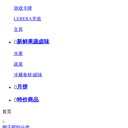
游戏卡牌
LEBERA充值
文具
新鲜果蔬卤味

水果
蔬菜
冷藏食材/卤味
月饼

特价商品

首页
>
网店帮助分类