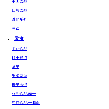
中国饮品
日韩饮品
维他系列
冲饮
零食

膨化食品
饼干糕点
坚果
果冻麻薯
糖果蜜饯
豆制食品/肉干
海苔食品/干脆面