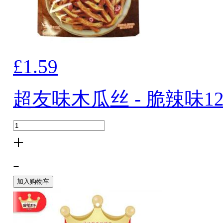
£1.59
超友味木瓜丝 - 脆辣味12
+
-
加入购物车