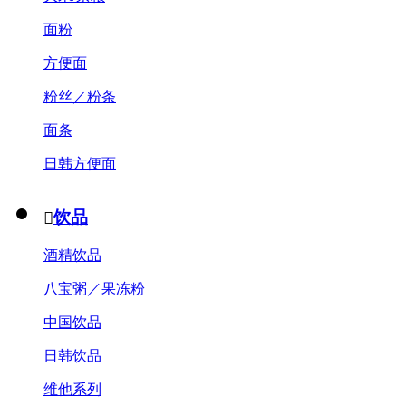
面粉
方便面
粉丝／粉条
面条
日韩方便面
饮品

酒精饮品
八宝粥／果冻粉
中国饮品
日韩饮品
维他系列