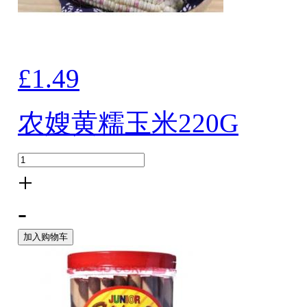
£1.49
农嫂黄糯玉米220G
+
-
加入购物车