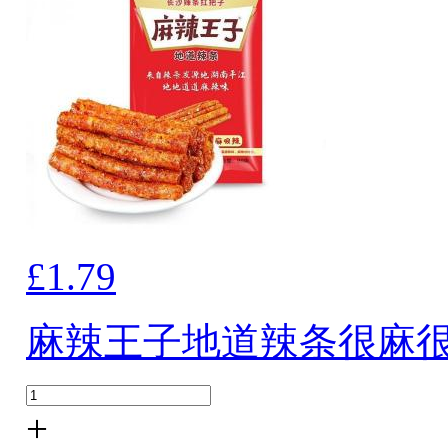
£1.79
麻辣王子地道辣条很麻很辣
+