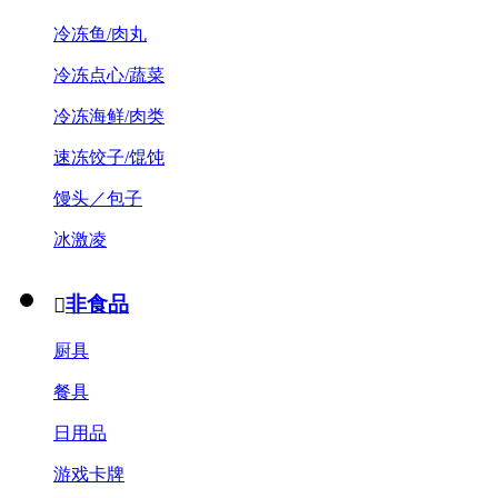
冷冻鱼/肉丸
冷冻点心/蔬菜
冷冻海鲜/肉类
速冻饺子/馄饨
馒头／包子
冰激凌
非食品

厨具
餐具
日用品
游戏卡牌