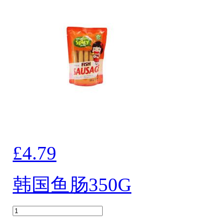
£4.79
韩国鱼肠350G