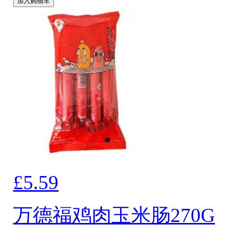
加入购物车
£5.59
万德福鸡肉玉米肠270G