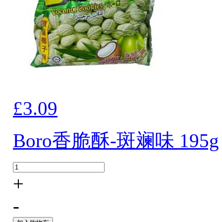
£3.09
Boro香脆酥-斑斓味 195g
+
-