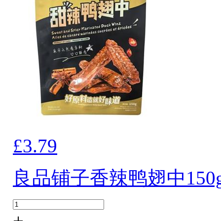
£3.79
良品铺子香辣鸭翅中150
+