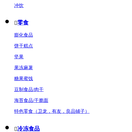
冲饮
零食

膨化食品
饼干糕点
坚果
果冻麻薯
糖果蜜饯
豆制食品/肉干
海苔食品/干脆面
特色零食（卫龙，有友，良品铺子）
冷冻食品
