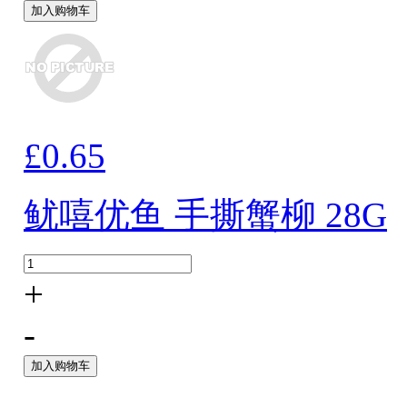
加入购物车
£0.65
鱿嘻优鱼 手撕蟹柳 28G
+
-
加入购物车