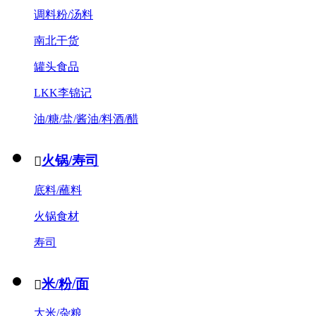
调料粉/汤料
南北干货
罐头食品
LKK李锦记
油/糖/盐/酱油/料酒/醋
火锅/寿司

底料/蘸料
火锅食材
寿司
米/粉/面

大米/杂粮