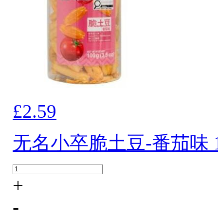
£2.59
无名小卒脆土豆-番茄味 1
+
-