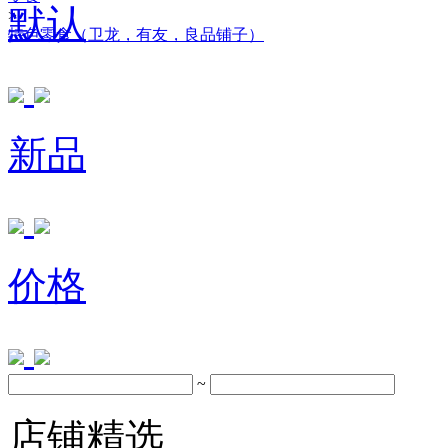
默认
>
特色零食（卫龙，有友，良品铺子）
新品
价格
~
店铺精选