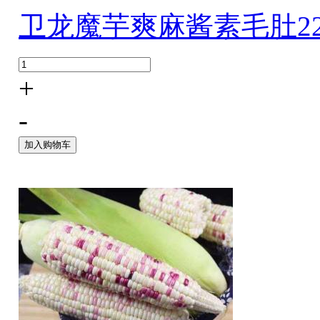
卫龙魔芋爽麻酱素毛肚22
+
-
加入购物车