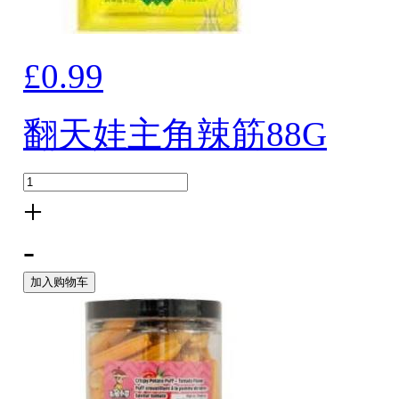
£0.99
翻天娃主角辣筋88G
+
-
加入购物车