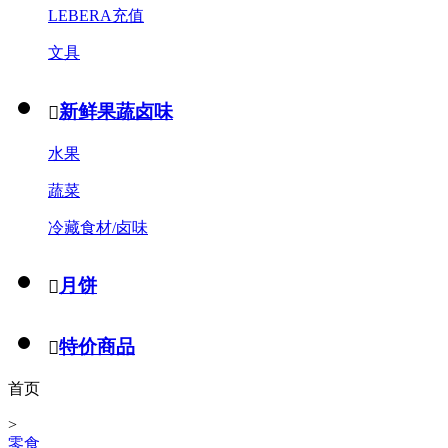
LEBERA充值
文具
新鲜果蔬卤味

水果
蔬菜
冷藏食材/卤味
月饼

特价商品

首页
>
零食