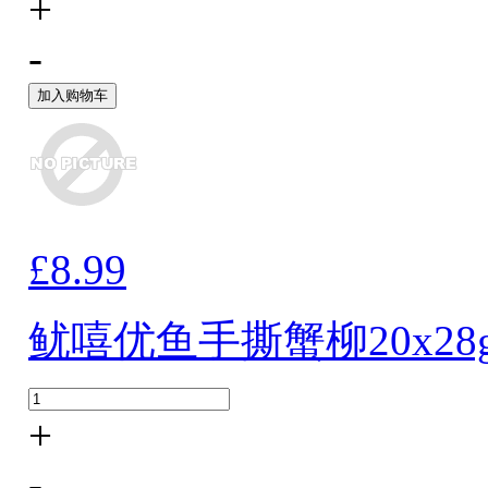
+
-
加入购物车
£8.99
鱿嘻优鱼手撕蟹柳20x28
+
-