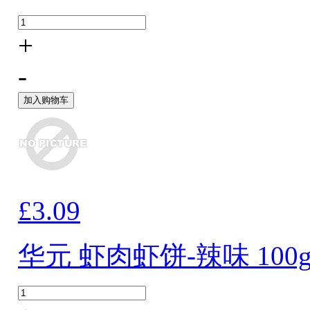
+
-
加入购物车
£3.09
华元 虾肉虾饼-辣味 100