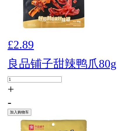
£2.89
良品铺子甜辣鸭爪80g
+
-
加入购物车