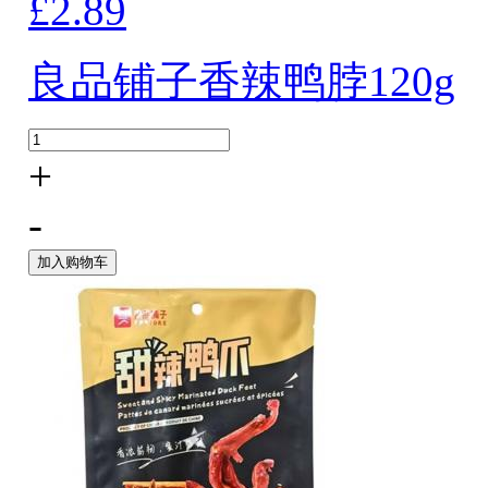
£2.89
良品铺子香辣鸭脖120g
+
-
加入购物车